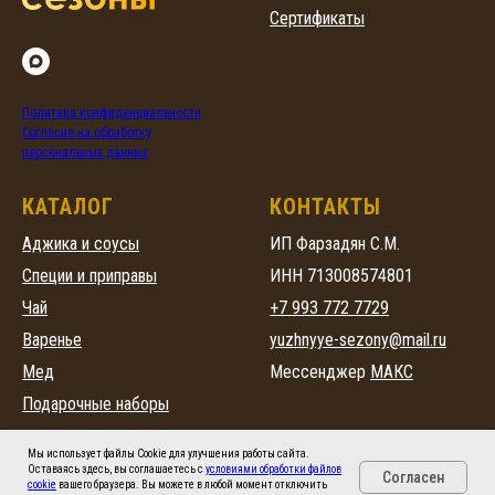
Сертификаты
Политика конфиденциальности
Согласие на обработку
персональных данных
КАТАЛОГ
КОНТАКТЫ
Аджика и соусы
ИП Фарзадян С.М.
Специи и приправы
ИНН 713008574801
Чай
+7 993 772 7729
Варенье
yuzhnyye-sezony@mail.ru
Мед
Мессенджер
МАКС
Подарочные наборы
Мы использует файлы Cookie для улучшения работы сайта.
Оставаясь здесь, вы соглашаетесь с
условиями обработки файлов
Согласен
cookie
вашего браузера. Вы можете в любой момент отключить